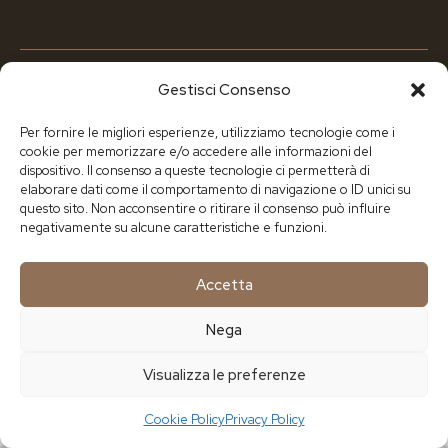
© {{Y}} Galletti Andrea & C s.r.l.
Gestisci Consenso
P.IVA: 02351010968 |
Privacy Policy
|
Cookie Policy
Per fornire le migliori esperienze, utilizziamo tecnologie come i
cookie per memorizzare e/o accedere alle informazioni del
dispositivo. Il consenso a queste tecnologie ci permetterà di
elaborare dati come il comportamento di navigazione o ID unici su
questo sito. Non acconsentire o ritirare il consenso può influire
negativamente su alcune caratteristiche e funzioni.
Accetta
Nega
Visualizza le preferenze
Cookie Policy
Privacy Policy