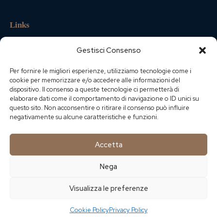
Links
Home
Gestisci Consenso
Services
Per fornire le migliori esperienze, utilizziamo tecnologie come i
About Us
cookie per memorizzare e/o accedere alle informazioni del
dispositivo. Il consenso a queste tecnologie ci permetterà di
Shop
elaborare dati come il comportamento di navigazione o ID unici su
questo sito. Non acconsentire o ritirare il consenso può influire
Contact
negativamente su alcune caratteristiche e funzioni.
Get in Touch
Accetta
Nega
Visualizza le preferenze
Cookie Policy
Privacy Policy
AxiomThemes
© {{Y}}. All Rights Reserved.