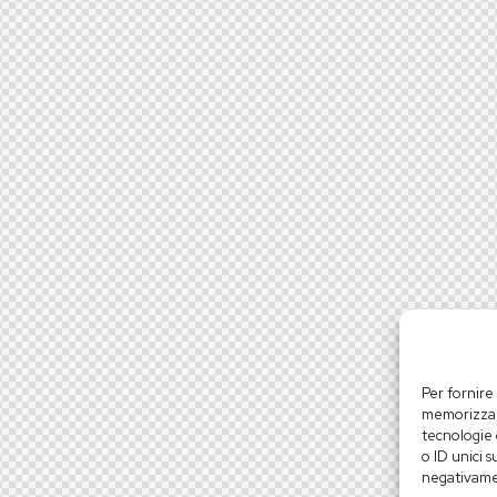
Per fornire
memorizzare
tecnologie 
o ID unici s
negativamen